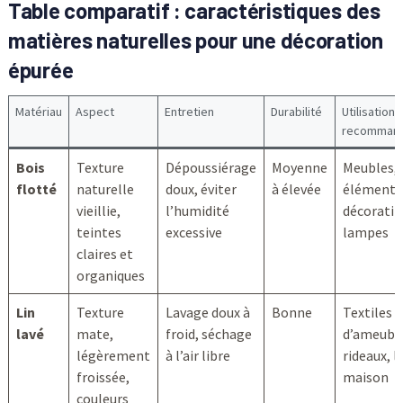
Table comparatif : caractéristiques des
matières naturelles pour une décoration
épurée
Matériau
Aspect
Entretien
Durabilité
Utilisation
recomman
Bois
Texture
Dépoussiérage
Moyenne
Meubles,
flotté
naturelle
doux, éviter
à élevée
éléments
vieillie,
l’humidité
décoratif
teintes
excessive
lampes
claires et
organiques
Lin
Texture
Lavage doux à
Bonne
Textiles
lavé
mate,
froid, séchage
d’ameubl
légèrement
à l’air libre
rideaux, l
froissée,
maison
couleurs