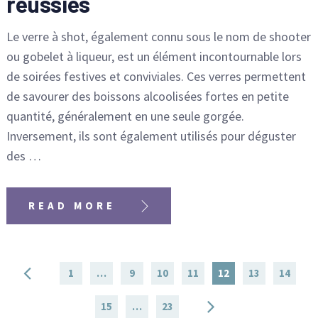
réussies
Le verre à shot, également connu sous le nom de shooter
ou gobelet à liqueur, est un élément incontournable lors
de soirées festives et conviviales. Ces verres permettent
de savourer des boissons alcoolisées fortes en petite
quantité, généralement en une seule gorgée.
Inversement, ils sont également utilisés pour déguster
des …
READ MORE
Pagination
1
…
9
10
11
12
13
14
des
15
…
23